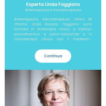
Esperta Linda Faggiano
Arteterapeuta e Danzaterapeuta
Arteterapeuta, danzaterapeuta clinica Mi
chiamo Linda Rosaria Faggiano sono
formata in Arteterapia clinica a indirizzo
psicodinamico e psico-relazionale e in
Danzaterapia clinica con il medesimo
indirizzo. Successivamente ho acquisito una
Continua