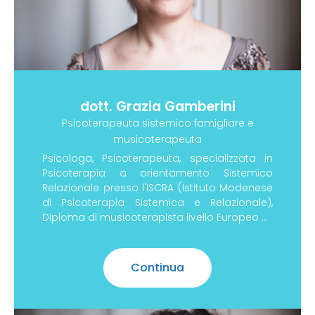
dott. Grazia Gamberini
Psicoterapeuta sistemico famigliare e
musicoterapeuta
Psicologa, Psicoterapeuta, specializzata in
Psicoterapia a orientamento Sistemico
Relazionale presso l'ISCRA (Istituto Modenese
di Psicoterapia Sistemica e Relazionale),
Diploma di musicoterapista livello Europeo 4°
Cod. 4QER-MCT, presso Fondazione En.A.I.P.
Reggio
Continua