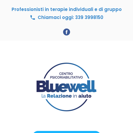
S
Professionisti in terapie individuali e di gruppo
k
i
Chiamaci oggi: 339 3998150
call
p
t
o
F
c
a
o
c
n
e
t
b
e
n
o
t
o
k