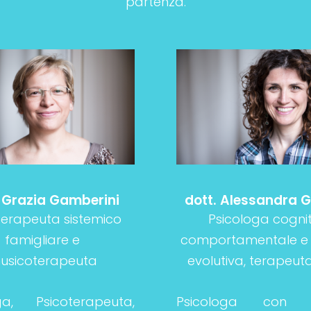
partenza.
. Grazia Gamberini
dott. Alessandra G
terapeuta sistemico
Psicologa cognit
famigliare e
comportamentale e d
usicoterapeuta
evolutiva, terapeu
ga, Psicoterapeuta,
Psicologa con in