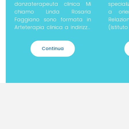
danzaterapeuta clinica Mi
special
chiamo Linda Rosaria
a orie
Faggiano sono formata in
Relazio
Arteterapia clinica a indirizzo
(Isti
psicodinamico e psico-
Psicot
relazionale e in Danzaterapia
Relazi
Continua
clinica con il medesimo
musico
indirizzo. Successivamente ho
Europe
acquisito una
presso 
Reggio