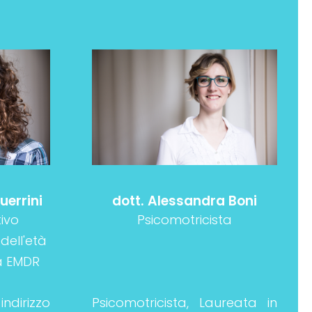
uerrini
dott. Alessandra Boni
ivo
Psicomotricista
ell'età
ta EMDR
dirizzo
Psicomotricista, Laureata in