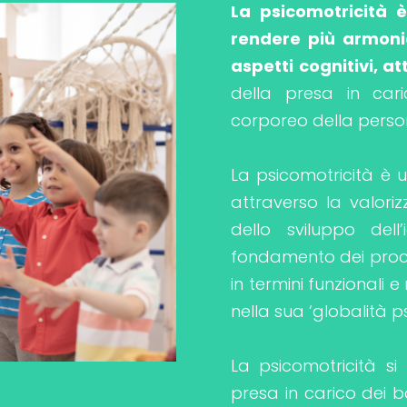
La psicomotricità 
rendere più armonic
aspetti cognitivi, a
della presa in car
corporeo della perso
La psicomotricità è u
attraverso la valor
dello sviluppo dell
fondamento dei proces
in termini funzionali 
nella sua ‘globalità 
La psicomotricità s
presa in carico dei b