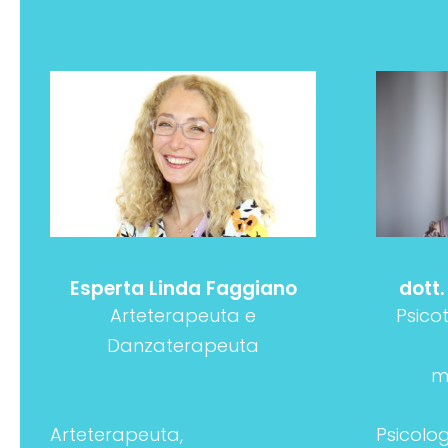
Esperta Linda Faggiano
dott
Arteterapeuta e
Psico
Danzaterapeuta
m
Arteterapeuta,
Psicolo