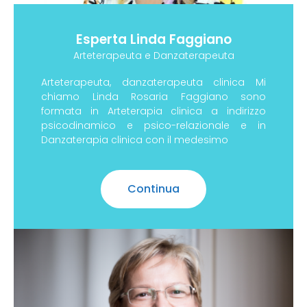
Esperta Linda Faggiano
Arteterapeuta e Danzaterapeuta
Arteterapeuta, danzaterapeuta clinica Mi
chiamo Linda Rosaria Faggiano sono
formata in Arteterapia clinica a indirizzo
psicodinamico e psico-relazionale e in
Danzaterapia clinica con il medesimo
Continua