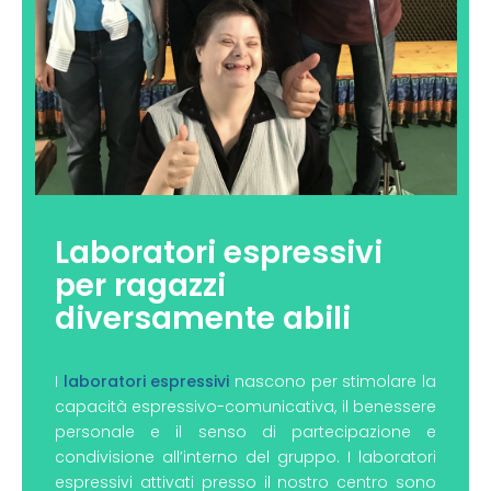
s
p
r
e
s
s
i
v
i
p
e
Laboratori espressivi
r
r
per ragazzi
a
diversamente abili
g
a
z
z
I
laboratori espressivi
nascono per stimolare la
i
capacità espressivo-comunicativa, il benessere
d
personale e il senso di partecipazione e
i
condivisione all’interno del gruppo. I laboratori
v
espressivi attivati presso il nostro centro sono
e