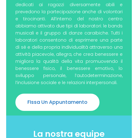
dedicati ai ragazzi diversamente abili e
r
s
prevedono la partecipazione anche di volontari
a
e tirocinanti. All’interno del nostro centro
m
abbiamo attivato due tipi di laboratori: le bands
e
musicali e il gruppo di danze caraibiche. Tutti i
n
laboratori consentono di esprimere una parte
t
di sé e della propria individualità attraverso una
e
attività piacevole, allegra, che crea benessere e
a
b
migliora la qualità della vita promuovendo il
i
benessere fisico, il benessere emotivo, lo
l
sviluppo personale, l’autodeterminazione,
i
l’inclusione sociale e le relazioni interpersonali.
FIssa Un Appuntamento
La nostra equipe