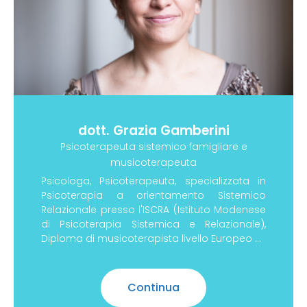
dott. Grazia Gamberini
Psicoterapeuta sistemico famigliare e
musicoterapeuta
Psicologa, Psicoterapeuta, specializzata in
Psicoterapia a orientamento Sistemico
Relazionale presso l'ISCRA (Istituto Modenese
di Psicoterapia Sistemica e Relazionale),
Diploma di musicoterapista livello Europeo 4°
Cod.
Continua