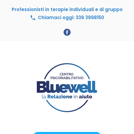
S
Professionisti in terapie individuali e di gruppo
k
i
Chiamaci oggi: 339 3998150
call
p
t
o
F
c
a
o
c
n
e
t
b
e
n
o
t
o
k