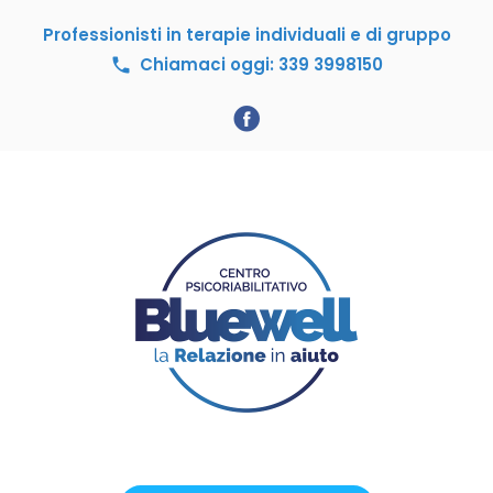
S
Professionisti in terapie individuali e di gruppo
k
i
Chiamaci oggi: 339 3998150
call
p
t
o
F
c
a
o
c
n
e
t
b
e
n
o
t
o
k