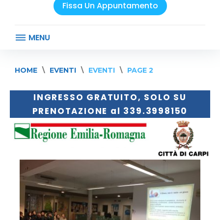
Fissa Un Appuntamento
MENU
HOME
\
EVENTI
\
EVENTI
\
PAGE 2
INGRESSO GRATUITO, SOLO SU
A
PRENOTAZIONE al 339.3998150
r
c
h
i
v
i
:
E